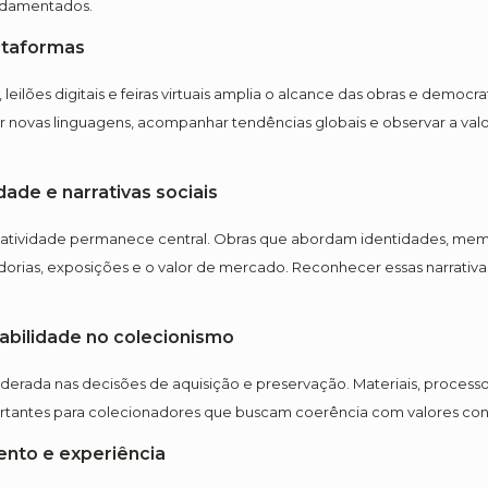
undamentados.
lataformas
leilões digitais e feiras virtuais amplia o alcance das obras e democr
ar novas linguagens, acompanhar tendências globais e observar a valo
dade e narrativas sociais
tatividade permanece central. Obras que abordam identidades, memór
orias, exposições e o valor de mercado. Reconhecer essas narrativas
abilidade no colecionismo
derada nas decisões de aquisição e preservação. Materiais, processo
ortantes para colecionadores que buscam coerência com valores c
ento e experiência