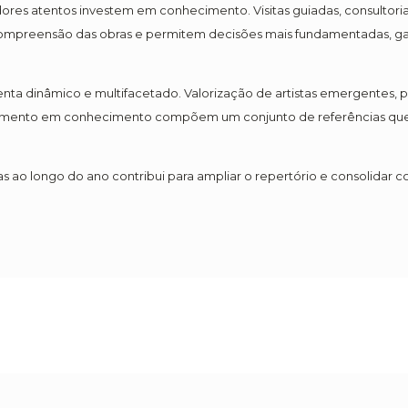
dores atentos investem em conhecimento. Visitas guiadas, consultori
ompreensão das obras e permitem decisões mais fundamentadas, gar
ta dinâmico e multifacetado. Valorização de artistas emergentes, pr
estimento em conhecimento compõem um conjunto de referências que
as ao longo do ano contribui para ampliar o repertório e consolidar co