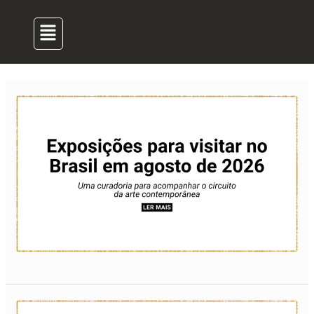
para
de
Menu
o
post
conteúdo