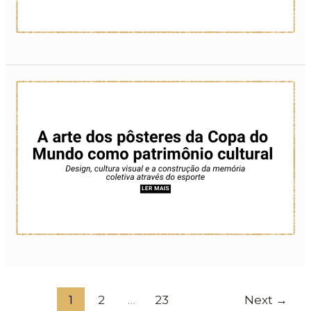
1
2
…
23
Next
→