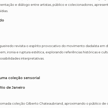
mentação e diálogo entre artistas, público e colecionadores, apresen
ídias.
edo
gueiredo revisita o espírito provocativo do movimento dadaísta em di
em, ironia e ruptura estética, explorando referências históricas e cu
sibilidades interpretativas.
 uma coleção sensorial
Rio de Janeiro
omada coleção Gilberto Chateaubriand, aproximando o público de d