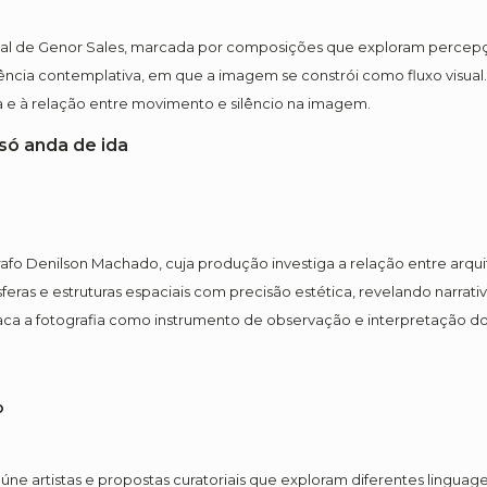
ual de Genor Sales, marcada por composições que exploram percepç
cia contemplativa, em que a imagem se constrói como fluxo visual. 
a e à relação entre movimento e silêncio na imagem.
só anda de ida
rafo Denilson Machado, cuja produção investiga a relação entre arq
as e estruturas espaciais com precisão estética, revelando narrativ
taca a fotografia como instrumento de observação e interpretação
o
ne artistas e propostas curatoriais que exploram diferentes lingua