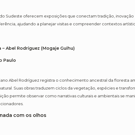
do Sudeste oferecem exposições que conectam tradição, inovação e d
erência, ajudando a planejar visitas e compreender contextos artístico
 – Abel Rodríguez (Mogaje Guihu)
ão Paulo
iano Abel Rodríguez registra o conhecimento ancestral da floresta 
ural. Suas obras traduzem ciclos da vegetação, espécies e transfo
osição permite observar como narrativas culturais e ambientais se ma
lecionadores.
e nada com os olhos