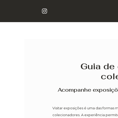
Ir
Post
I
para
navigation
n
o
s
conteúdo
t
a
g
r
a
m
Guia de
col
Acompanhe exposições 
Visitar exposições é uma das formas m
colecionadores. A experiência permite 