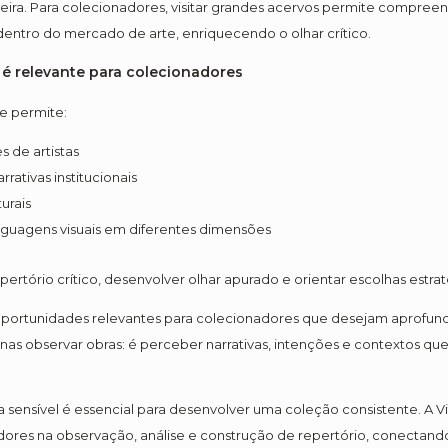
ra. Para colecionadores, visitar grandes acervos permite compreende
 dentro do mercado de arte, enriquecendo o olhar crítico.
é relevante para colecionadores
e permite:
 de artistas
rativas institucionais
urais
inguagens visuais em diferentes dimensões
ertório crítico, desenvolver olhar apurado e orientar escolhas estra
 oportunidades relevantes para colecionadores que desejam aprofundar
penas observar obras: é perceber narrativas, intenções e contextos 
 sensível é essencial para desenvolver uma coleção consistente. A Vi
dores na observação, análise e construção de repertório, conectand