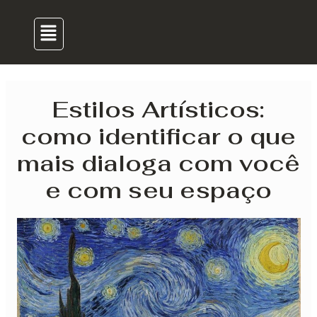
para
navigation
Menu
o
conteúdo
Estilos Artísticos:
como identificar o que
mais dialoga com você
e com seu espaço