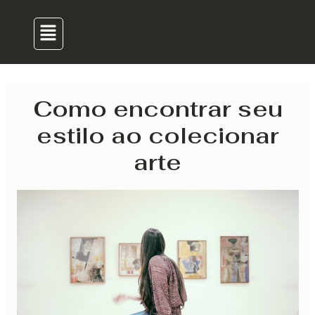
para
navigation
Menu
o
conteúdo
Como encontrar seu
estilo ao colecionar
arte