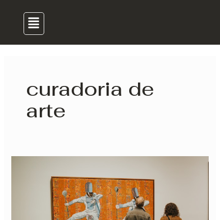
para
Menu
o
conteúdo
curadoria de
arte