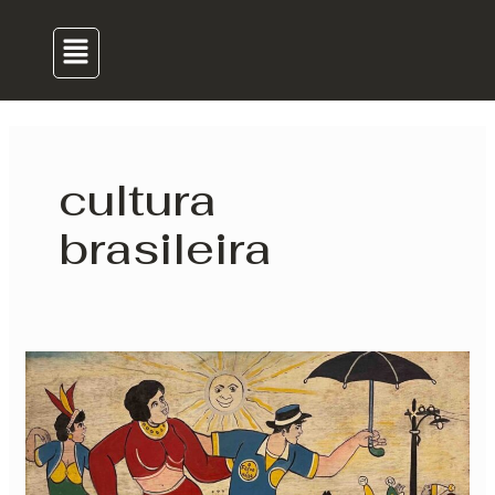
para
Menu
o
conteúdo
cultura
brasileira