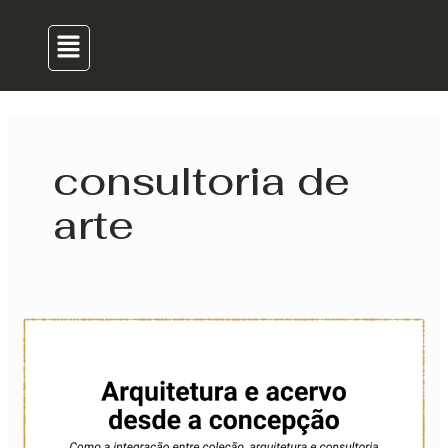
para
de
Menu
o
post
conteúdo
consultoria de
arte