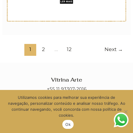
1
2
…
12
Next
→
Vitrina Arte
+55 11 93307-2016
Utilizamos cookies para melhorar sua experiência de
contato@vitrinaarte.com.br
navegação, personalizar conteúdo e analisar nosso tráfego. Ao
continuar navegando, você concorda com nossa política de
cookies.
Ok