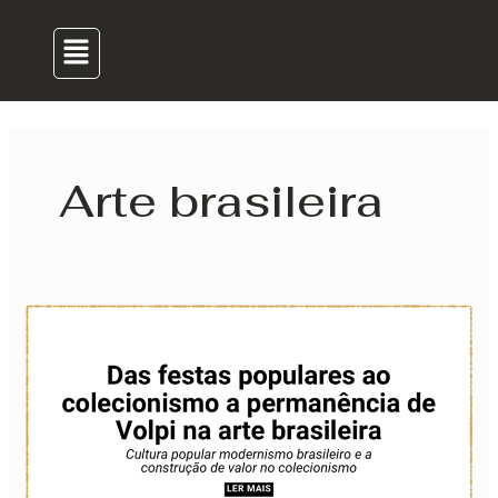
para
Menu
o
conteúdo
Arte brasileira